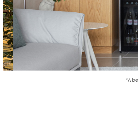
“A be